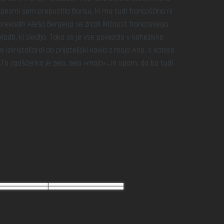
h pesmi sem prepustila Borisu, ki mu tudi francoščina ni
 prevodih Aleša Bergerja se zrcali liričnost francoskega
kladb, ki sledijo. Tako se je vse povezalo v kohezivno
 izkristaliziral ob prijateljski kavici z mojo Ano, s katero
p…Ta zgoščenka je zelo, zelo »moja«…in upam, da bo tudi