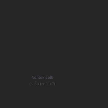
Venček polk
(s Štajerskih 7)