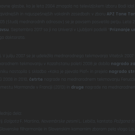
vne glasbe, ko je leta 2004 zmagala na televizijskem izboru Bodi Idol i
ajvidnejših in najuspešnejših vokalnih zasedbah: v zboru
APZ Tone To
2005 (študij mednarodnih odnosov) se je povsem posvetila petju. Leta 2
avsu
. Septembra 2017 so ji na Univerzi v Ljubljani podelili “
Priznanje u
ega doktorata.
 V juliju 2007 se je udeležila mednarodnega tekmovanja Vitebsk 2007 v B
narodnem tekmovanju v Kazahstanu poleti 2008 je dobila
nagrado za 
iku nastopila s skladbo »Kako je pjevala Piaf« in prejela
nagrado stro
G 2008 in 2010,
četrte
nagrade na mednarodnem tekmovanju Feruccio T
mestu Marmande v Franciji (2013) in
druge
nagrade na mednarodnem s
lednja dela:
ij
Golgota
F. Martina,
Novembrske pesmi
L. Lebiča, kantato
Požgana tr
Slovenske filharmonije in Slovenskim komornim zborom pela vlogo Lau