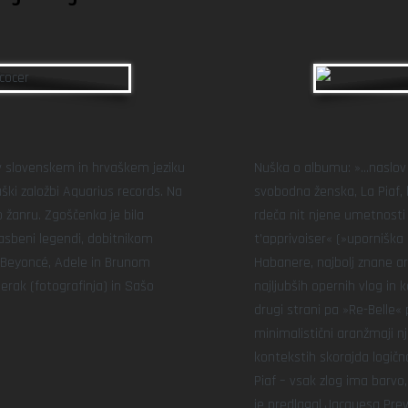
v slovenskem in hrvaškem jeziku
Nuška o albumu: »…naslov 
vaški založbi Aquarius records. Na
svobodna ženska, La Piaf, ki
 žanru. Zgoščenka je bila
rdeča nit njene umetnosti j
asbeni legendi, dobitnikom
t’apprivoiser« (»uporniška 
z Beyoncé, Adele in Brunom
Habanere, najbolj znane ari
rak (fotografinja) in Sašo
najljubših opernih vlog in
drugi strani pa »Re-Belle«
minimalistični aranžmaji nj
kontekstih skorajda logičn
Piaf – vsak zlog ima barvo
je predlagal Jacquesa Prev