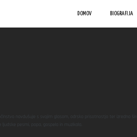
DOMOV
BIOGRAFIJA
občinstvo navdušuje s svojim glasom, odrsko prisotnostjo ter izredno š
 ljudske pesmi, popa, gospela in muzikala.