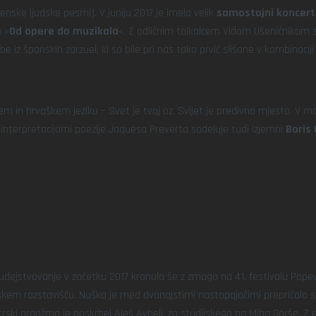
enske ljudske pesmi). V juniju 2017 je imela velik
samostojni
koncert
 »
Od opere do muzikala
«. Z odličnim tolkalcem Vidom Ušeničnikom s
be iz španskih zarzuel, ki so bile pri nas tako prvič slišane v kombina
em in hrvaškem jeziku – Svet je tvoj oz. Svijet je predivno mjesto. V m
 z interpretacijami poezije Jaquesa Preverta sodeluje tudi izjemni
Boris
udejstvovanje v začetku 2017 kronala še z zmago na 41. festivalu Popev
m razstavišču. Nuška je med dvanajstimi nastopajočimi prepričala str
strski aranžma je poskrbel Aleš Avbelj, za studijskega pa Miha Gorše. Z 