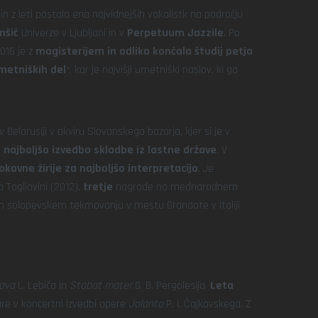
n z leti postala ena najvidnejših vokalistk na področju
mšič
Univerze v Ljubljani in v
Perpetuum Jazzile
. Po
016 je z
magisterijem in odliko končala študij petja
metniških del
“, kar je najvišji umetniški naslov, ki ga
elorusiji v okviru Slovanskega bazarja, kjer si je v
najboljšo izvedbo skladbe iz lastne države
. V
kovne žirije za najboljšo interpretacijo
. Je
agliavini (2012),
tretje
nagrade na mednarodnem
olopevskem tekmovanju v mestu Grandate v Italiji
ava
L. Lebiča in
Stabat mater
G. B. Pergolesija.
Leta
re v koncertni izvedbi opere
Jolanta
P. I. Čajkovskega. Z