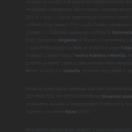
zasedbo so izvedbo tudi posneli za založbo Deutsche Gr
Magdalene v Verdijevem
Rigolettu
prvič nastopila na odr
2015 je v vlogi La Ciesce sodelovala pri koncertni izvedb
v Offenbachovi opereti
Orfej v peklu
, Emilie v Verdijevem
Onjegin
, P. I. Čajkovski) sodelovala v produkciji
Zommerope
Bizet,
Carmen
) in
Angeline
(G. Rossini,
Cenerentola
); s 
v operi Philipa Glassa (
La Belle et la Bête
) in vlogo
Tatja
Angeline (
Cenerentola
) v
Teatru Koblenz v Nemčiji
. K
predstav preteklih sezon jo čaka premiera nove sloven
Biesen se vrača kot
Isabella
, naslovna vloga opere G. Ro
Nuška se poleg opere navdušuje tudi nad številnimi drug
2011, MMS 2016, EMI 2017 in EMI 2018. Na
Slovenski pope
za aranžma, besedilo in interpretacijo)! Sodelovala je ž
nazadnje v muzikalu
Vesna
(2018).
Med njenimi samostojnimi projekti, s katerimi redno na