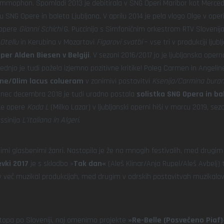
ammophon. Spomladi 2013 je debitirala v SNG Operi Maribor kot Merce
u SNG Opere in baleta Ljubljana. V aprilu 2014 je pela vlogo Olge v oper
i opere
Gianni Schichi
G. Puccinija s Simfoničnim orkestrom RTV Slovenij
Otellu
in Kerubina v Mozartovi
Figarovi svatbi
– vse tri v produkciji ljub
r Alden Biesen v Belgiji
. V sezoni 2016/2017 jo je ljubljanska opern
slednjo je tudi požela izjemno pozitivne kritike! Poleg Carmen in Angelin
ne/Olim lacus colueram
v zanimivi postavitvi
Ksenija/Carmina bura
onec decembra 2018 je tudi uradno postala
solistka SNG Opera in ba
ske opere
Koda L
(Milko Lazar) v ljubljanski operni hiši v marcu 2019, se
ssinija
L’Italiana in Algeri
.
imi glasbenimi žanri. Nastopila je že na mnogih festivalih, med drugi
vki 2017
je s skladbo »
Tak dan«
(Aleš Klinar/Anja Rupel/Aleš Avbelj) 
e v več muzikal produkcijah, med drugim v odrskih postavitvah muzikalo
stopa po Sloveniji, naj omenimo projekte
»Re-Belle (Posvečeno Piaf)