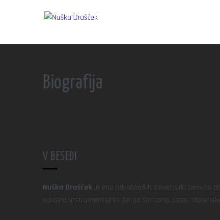
Biografija
V BESEDI
Nuška Drašček
je ena najvidnejših slovenskih pevk, ki 
vokalno-instrumentalnih del do šansona, jazza, slovenske