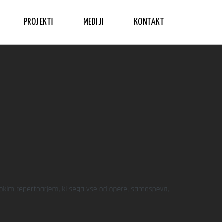
PROJEKTI
MEDIJI
KONTAKT
irokim repertoarjem, ki sega vse od opere, samospeva,