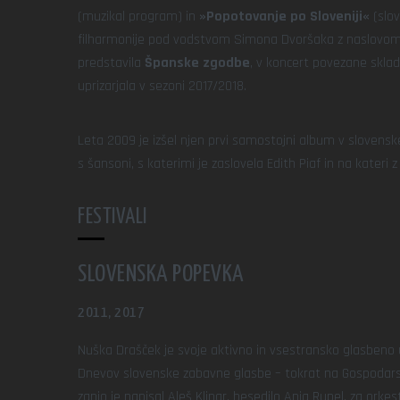
(muzikal program) in
»Popotovanje po Sloveniji«
(slov
filharmonije pod vodstvom Simona Dvoršaka z naslovom
predstavila
Španske zgodbe
, v koncert povezane sklad
uprizarjala v sezoni 2017/2018.
Leta 2009 je izšel njen prvi samostojni album v slovensk
s šansoni, s katerimi je zaslovela Edith Piaf in na kateri
FESTIVALI
SLOVENSKA POPEVKA
2011, 2017
Nuška Drašček je svoje aktivno in vsestransko glasbeno 
Dnevov slovenske zabavne glasbe – tokrat na Gospodarske
zanjo je napisal Aleš Klinar, besedilo Anja Rupel, za orke