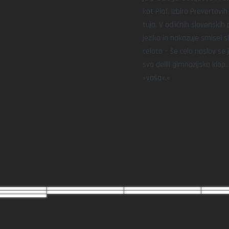
kot Piaf. Izbiro Prevertovi
tuja. V odličnih slovenskih
jezika in nakazuje smisel s
celoto – še celo naslov se je
sva delili gimnazijsko klo
»vaša«.«