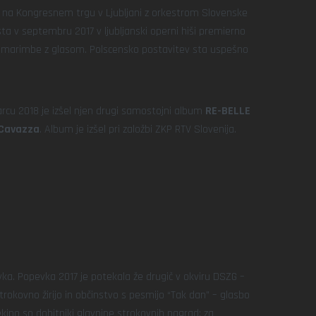
na Kongresnem trgu v Ljubljani z orkestrom Slovenske
ta v septembru 2017 v ljubljanski operni hiši premierno
ciji marimbe z glasom. Polscensko postavitev sta uspešno
arcu 2018 je izšel njen drugi samostojni album
RE-BELLE
 Cavazza
. Album je izšel pri založbi ZKP RTV Slovenija.
ka. Popevka 2017 je potekala že drugič v okviru DSZG –
okovno žirijo in občinstvo s pesmijo “Tak dan” – glasbo
ekipo so dobitniki glavnine strokovnih nagrad: za