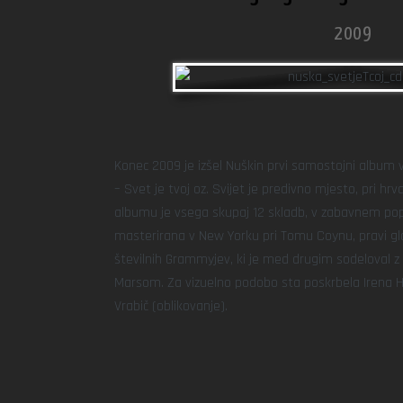
2009
Konec 2009 je izšel Nuškin prvi samostojni album 
– Svet je tvoj oz. Svijet je predivno mjesto, pri hr
albumu je vsega skupaj 12 skladb, v zabavnem pop
masterirana v New Yorku pri Tomu Coynu, pravi gl
številnih Grammyjev, ki je med drugim sodeloval 
Marsom. Za vizuelno podobo sta poskrbela Irena He
Vrabič (oblikovanje).