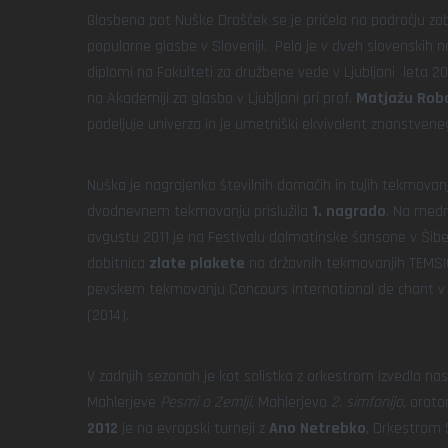
Glasbena pot Nuške Drašček se je pričela na področju zaba
popularne glasbe v Sloveniji. Pela je v dveh slovenskih n
diplomi na Fakulteti za družbene vede v Ljubljani leta 
na Akademiji za glasbo v Ljubljani pri prof.
Matjažu Rob
podeljuje univerza in je umetniški ekvivalent znanstven
Nuška je nagrajenka številnih domačih in tujih tekmovanj.
dvodnevnem tekmovanju prislužila
1. nagrado
. Na med
avgustu 2011 je na Festivalu dalmatinske šansone v Šiben
dobitnica
zlate plakete
na državnih tekmovanjih TEMSI
pevskem tekmovanju Concours international de chant v 
(2014).
V zadnjih sezonah je kot solistka z orkestrom izvedla nas
Mahlerjeve
Pesmi o Zemlji
, Mahlerjevo
2. simfonijo,
orator
2012
je na evropski turneji z
Ano Netrebko
, Orkestrom 