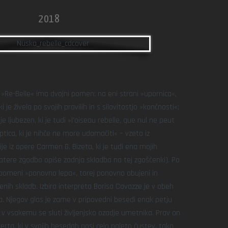
2018
»Re-Belle« ima dvojni pomen: na eni strani »upornica«,
 je živela po svojih pravilih in s silovitostjo »končnosti«;
e ljubezen, ki je tudi »l’oiseau rebelle, que nul ne peut
ptica, ki je nihče ne more udomačiti« – vzeto iz
je iz opere Carmen G. Bizeta, ki je tudi ena mojih
 katere zgodbo opiše zadnja skladba na tej zgoščenki). Po
 pomeni »ponovno lepa«, torej ponovno obujeni in
enih skladb. Izbira interpreta Borisa Cavazze je v obeh
a. Njegov glas je zame v pripovedni besedi enak petju
, v vsakemu se sluti življenjsko ozadje umetnika. Prav on
erta, ki v svojih besedah nosi celo paleto čustev, tako