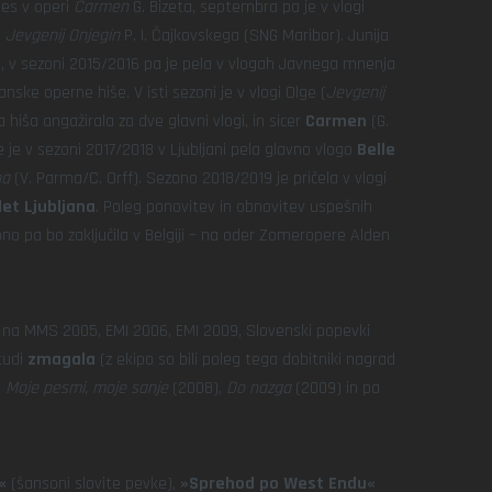
des v operi
Carmen
G. Bizeta, septembra pa je v vlogi
i
Jevgenij Onjegin
P. I. Čajkovskega (SNG Maribor). Junija
a, v sezoni 2015/2016 pa je pela v vlogah Javnega mnenja
ljanske operne hiše. V isti sezoni je v vlogi Olge (
Jevgenij
a hiša angažirala za dve glavni vlogi, in sicer
Carmen
(G.
e je v sezoni 2017/2018 v Ljubljani pela glavno vlogo
Belle
na
(V. Parma/C. Orff). Sezono 2018/2019 je pričela v vlogi
let Ljubljana
. Poleg ponovitev in obnovitev uspešnih
zono pa bo zaključila v Belgiji – na oder Zomeropere Alden
m na MMS 2005, EMI 2006, EMI 2009, Slovenski popevki
tudi
zmagala
(z ekipo so bili poleg tega dobitniki nagrad
v
Moje pesmi, moje sanje
(2008),
Do nazga
(2009) in pa
«
(šansoni slovite pevke),
»Sprehod po West Endu«