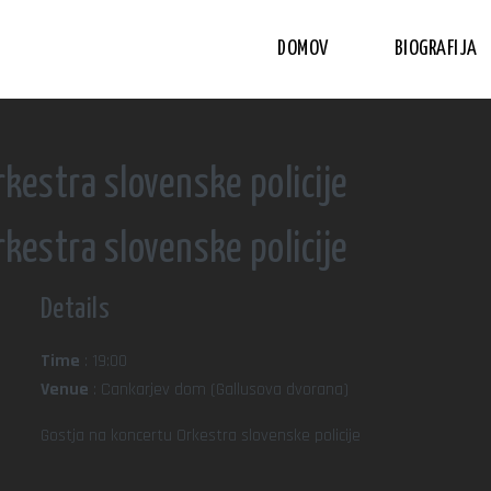
DOMOV
BIOGRAFIJA
kestra slovenske policije
kestra slovenske policije
Details
Time
: 19:00
Venue
: Cankarjev dom (Gallusova dvorana)
Gostja na koncertu Orkestra slovenske policije