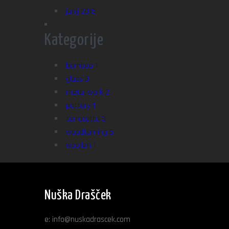
junij 2015
Kategorije
bamboo
1
glass
3
metal work
2
pottery
1
terracotta
3
woodturning
5
woollen
1
Nuška Drašček
e:
info@nuskadrascek.com