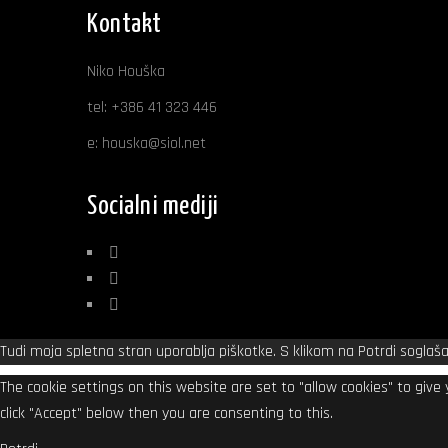
Kontakt
Niko Houška
tel:
+386 41 323 446
e:
houska@siol.net
Socialni mediji
Tudi moja spletna stran uporablja piškotke. S klikom na Potrdi soglaša
The cookie settings on this website are set to "allow cookies" to give
click "Accept" below then you are consenting to this.