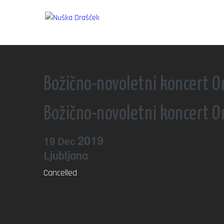
Božično-novoletni koncert Or
Božično-novoletni koncert Or
2019
19
Dec
Ljubljana
Cancelled