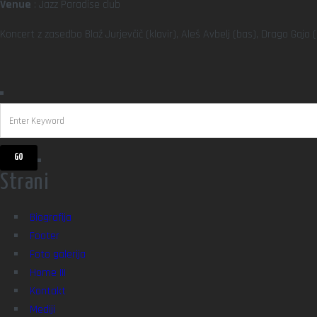
Venue
: Jazz Paradise club
Koncert z zasedbo Blaž Jurjevčič (klavir), Aleš Avbelj (bas), Drago Gaj
Strani
Biografija
Footer
Foto galerija
Home III
Kontakt
Mediji