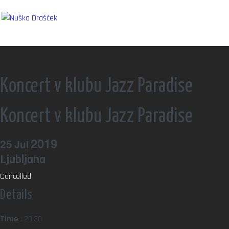
Koncert v klubu Jazz Paradise
Koncert v klubu Jazz Paradise
2019
25
Jul
Ljubljana
Cancelled
Details
Time
: 20:30