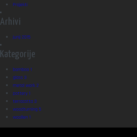
Projekti
Arhivi
junij 2015
Kategorije
bamboo
1
glass
3
metal work
2
pottery
1
terracotta
3
woodturning
5
woollen
1