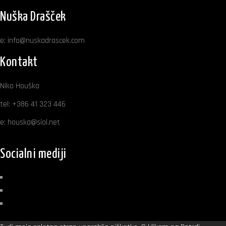
Nuška Drašček
e:
info@nuskadrascek.com
Kontakt
Niko Houška
tel:
+386 41 323 446
e:
houska@siol.net
Socialni mediji