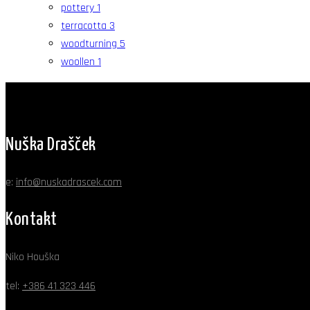
pottery
1
terracotta
3
woodturning
5
woollen
1
Nuška Drašček
e:
info@nuskadrascek.com
Kontakt
Niko Houška
tel:
+386 41 323 446