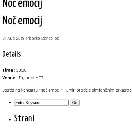
Noč emocij
Noč emocij
31
Aug
2019
Trbovlje
Cancelled
Details
Time
: 20:00
Venue
: Trg pred MCT
Gostja na koncertu “Noč emocij” – Emir Ibrakić s simfoničnim orkestr
Strani