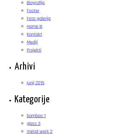
Biografija
Footer
Foto galerija
Home III
Kontakt
Mediji
Projekti
Arhivi
junij 2015
Kategorije
bamboo
1
glass
3
metal work
2