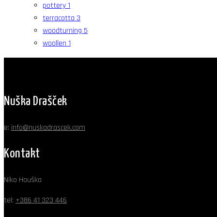
pottery
1
terracotta
3
woodturning
5
woollen
1
Nuška Drašček
e:
info@nuskadrascek.com
Kontakt
Niko Houška
tel:
+386 41 323 446