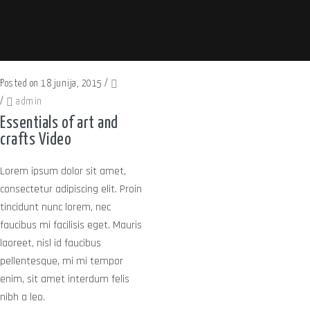
Posted on 18 junija, 2015
/
/
admin
Essentials of art and
crafts Video
Lorem ipsum dolor sit amet,
consectetur adipiscing elit. Proin
tincidunt nunc lorem, nec
faucibus mi facilisis eget. Mauris
laoreet, nisl id faucibus
pellentesque, mi mi tempor
enim, sit amet interdum felis
nibh a leo.