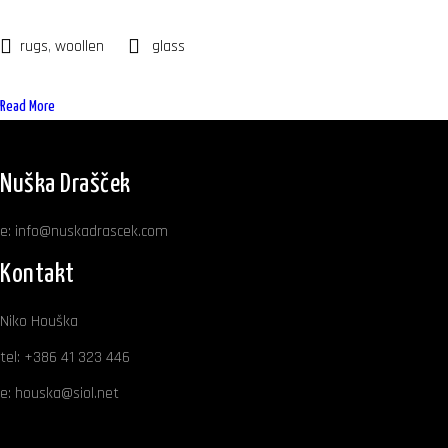
rugs
,
woollen
glass
Read More
Nuška Drašček
e:
info@nuskadrascek.com
Kontakt
Niko Houška
tel:
+386 41 323 446
e:
houska@siol.net