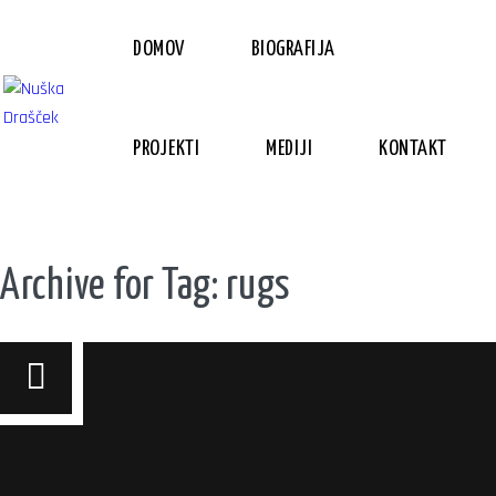
DOMOV
BIOGRAFIJA
PROJEKTI
MEDIJI
KONTAKT
Archive for Tag: rugs
Tudi moja spletna stran uporablja
piškotke. S klikom na Potrdi
soglašate z njihovo uporabo.
The cookie settings on this website