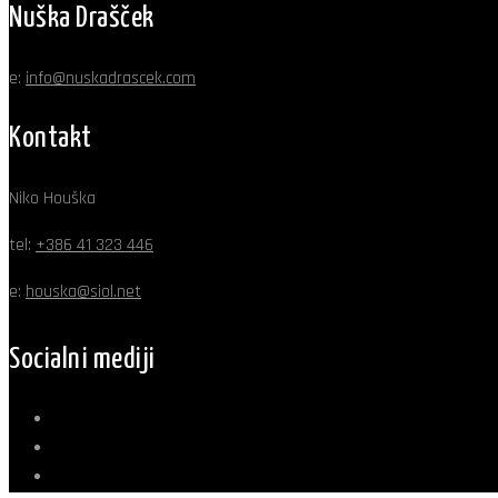
Nuška Drašček
e:
info@nuskadrascek.com
Kontakt
Niko Houška
tel:
+386 41 323 446
e:
houska@siol.net
Socialni mediji