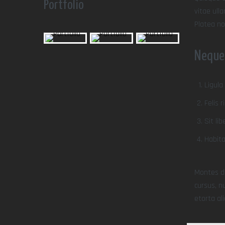
Portfolio
vitae ull
Platea no
Neque
Ligul
Felis 
Sit li
Habita
Montes da
cursus, n
etorta ali