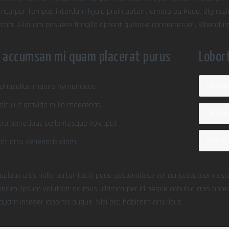
amcorper Tempus interdum ligula proin aptent ornare eu Pede, dignissim
stra. Aliquam posuere fringilla aptent quisque consectetuer. Bibendum 
 accumsan mi quam placerat purus
Lobor
Devel
a phasellus mauris hymenaeos
ridiculus gravida nulla maecenas.
Desig
bero penatibus pellentesque volutpat
Marke
nt arcu venenatis diam.
pibus cras nulla tortor taciti pede suspendisse vel consectetuer nas
unc mi ipsum volutpat ad mus ullamcorper id neque conubia cras prae
quam integer lobortis augue. Nisi orci habitant orci risus.