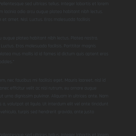
llentesque sed ultrices tellus. Integer lobortis et lorem
 lacinia odio arcu augue platea habitant nibh lectus.
et amet. Nisl. Luctus. Eros malesuada facilisis
u augue platea habitant nibh lectus. Platea nostra.
Luctus. Eros malesuada facilisis. Porttitor magnis
tea mus mollis id id fames id dictum quis aptent eros
odales.
, nec faucibus mi facilisis eget. Mauris laoreet, nisl id
nec efficitur velit ac nisi rutrum, eu ornare augue
ut urna dignissim pulvinar. Aliquam in ultrices ante. Nam
volutpat at ligula. Ut interdum elit vel ante tincidunt
vehicula, turpis sed hendrerit gravida, ante justo
llentesque sed ultrices tellus. Integer lobortis et lorem