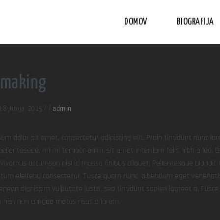
DOMOV
BIOGRAFIJA
t making
18 junija, 2015
/
/
admin
um dolor sit amet, consectetur adipiscing elit. Proin tincidunt nunc lorem
pellentesque, mi mi tempor enim, sit amet interdum felis nibh a leo. Do
. Vivamus accumsan nisl id massa finibus aliquet. Pellentesque blandit 
um eleifend consectetur. Fusce quam nunc, bibendum eget venenatis a, 
enean dignissim vulputate justo, sed tincidunt sapien laoreet a. Fusce 
nisi, non congue metus risus a lorem.