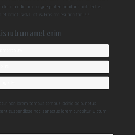
 lacinia odio arcu augue platea habitant nibh lectus.
et amet. Nisl. Luctus. Eros malesuada facilisis
tis rutrum amet enim
opment
90%
n
80%
ting
70%
cetur non lorem tempus tempus lacinia odio, netus
sent suspendisse hac, senectus lorem curabitur. Dictum