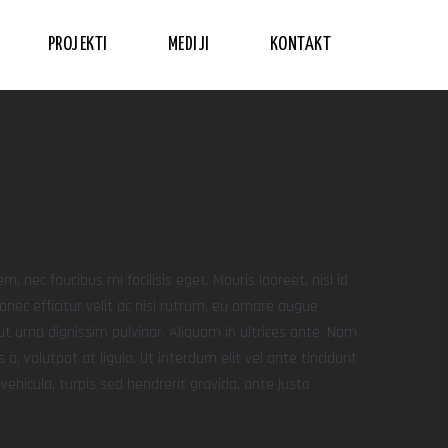
PROJEKTI
MEDIJI
KONTAKT
, nec faucibus mi facilisis eget. Mauris laoreet, nisl id
nec efficitur velit ac nisi rutrum, eu ornare augue
ut urna dignissim pulvinar. Aliquam in ultrices ante. Nam
volutpat at ligula. Ut interdum elit vel ante tincidunt
vehicula, turpis sed hendrerit gravida, ante justo