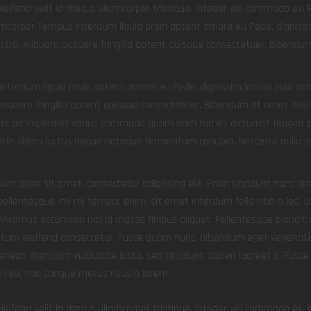
leifend velit id metus ullamcorper tristique. Integer vel commodo ex. Pe
amcorper Tempus interdum ligula proin aptent ornare eu Pede, dignissim
stra. Aliquam posuere fringilla aptent quisque consectetuer. Bibendum 
nterdum ligula proin aptent ornare eu Pede, dignissim lacinia odio arc
osuere fringilla aptent quisque consectetuer. Bibendum et amet. Nisl. 
mi ad imperdiet varius commodo quam nam fames dictumst feugiat pla
ciis libero luctus neque natoque fermentum conubia. Nascetur nulla s
um dolor sit amet, consectetur adipiscing elit. Proin tincidunt nunc lorem
pellentesque, mi mi tempor enim, sit amet interdum felis nibh a leo. Do
. Vivamus accumsan nisl id massa finibus aliquet. Pellentesque blandit 
um eleifend consectetur. Fusce quam nunc, bibendum eget venenatis a, 
enean dignissim vulputate justo, sed tincidunt sapien laoreet a. Fusce 
nisi, non congue metus risus a lorem.
leifend velit id metus ullamcorper tristique. Integer vel commodo ex. Pe