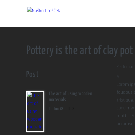
Pottery is the art of clay po
Posted on 
Post
A
Lorem ips
faucibus 
The art of using wooden
tristique
materials
condiment
Jun 18
2
mattis. A
accumsan 