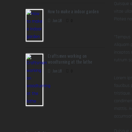
Quisque e
vitae ull
How to make a indoor garden
Platea no
Jun 18
0
Tempus i
Aliquam p
inceptos 
Craftsmen working on
rutrum so
woodturning at the lathe
Jun 18
0
Lorem ips
faucibus 
tristique
condiment
mattis. A
accumsan 
Quisque e