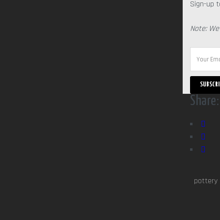
Sign-up t
Note: We
Share:
pottery